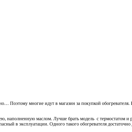
ческой операции.
цы
х для диагностики заболеваний ЖКТ.
дно… Поэтому многие идут в магазин за покупкой обогревателя
ю, наполненную маслом. Лучше брать модель с термостатом и р
пасный в эксплуатации. Одного такого обогревателя достаточно