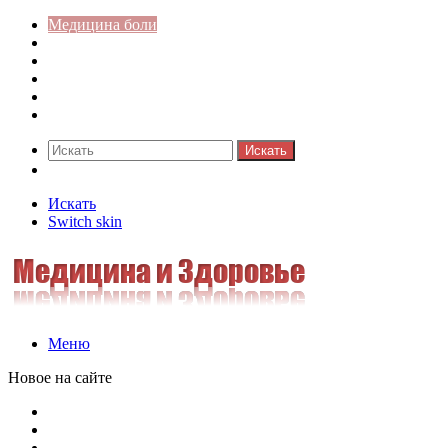
Медицина боли
Акушерство-гинекология
Аллергология
Гастроэнтерология
Педиатрия
Стоматология
Искать
Switch skin
Искать
Switch skin
Меню
Новое на сайте
Как скрыть онлайн-статус в WhatsApp: подробная инстр
Кассовая дисциплина: что это и зачем нужна
Кассовая книга: что это и зачем она нужна