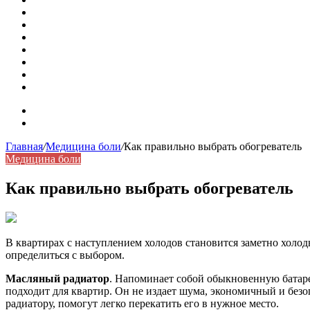
Как удалить никотиновый налет с поверхностей
Расшифровка ВУС — военно-учетная специальность
Значение берёзы в жизни человека
Бить баклуши
Эффективность местной анестезии во время стоматологи
Некожные симптомы хронической спонтанной крапивни
Применение капсульной эндоскопии в домашних условия
Карта сайта
Контакты
Главная
/
Медицина боли
/
Как правильно выбрать обогреватель
Медицина боли
Как правильно выбрать обогреватель
В квартирах с наступлением холодов становится заметно холо
определиться с выбором.
Масляный радиатор
. Напоминает собой обыкновенную батаре
подходит для квартир. Он не издает шума, экономичный и безо
радиатору, помогут легко перекатить его в нужное место.