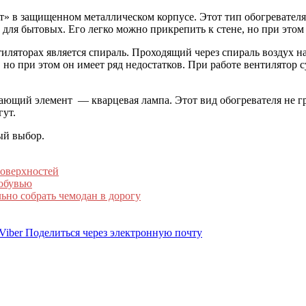
т» в защищенном металлическом корпусе. Этот тип обогревателя 
для бытовых. Его легко можно прикрепить к стене, но при этом 
ляторах является спираль. Проходящий через спираль воздух на
 но при этом он имеет ряд недостатков. При работе вентилятор с
ающий элемент — кварцевая лампа. Этот вид обогревателя не гр
гут.
ый выбор.
поверхностей
 обувью
ьно собрать чемодан в дорогу
Viber
Поделиться через электронную почту