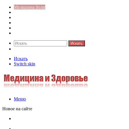
Медицина боли
Акушерство-гинекология
Аллергология
Гастроэнтерология
Педиатрия
Стоматология
Искать
Switch skin
Искать
Switch skin
Меню
Новое на сайте
Как скрыть онлайн-статус в WhatsApp: подробная
инструкция для защиты приватности
Кассовая дисциплина: что это и зачем нужна