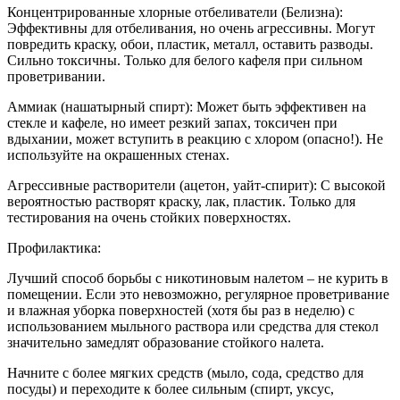
Концентрированные хлорные отбеливатели (Белизна):
Эффективны для отбеливания, но очень агрессивны. Могут
повредить краску, обои, пластик, металл, оставить разводы.
Сильно токсичны. Только для белого кафеля при сильном
проветривании.
Аммиак (нашатырный спирт): Может быть эффективен на
стекле и кафеле, но имеет резкий запах, токсичен при
вдыхании, может вступить в реакцию с хлором (опасно!). Не
используйте на окрашенных стенах.
Агрессивные растворители (ацетон, уайт-спирит): С высокой
вероятностью растворят краску, лак, пластик. Только для
тестирования на очень стойких поверхностях.
Профилактика:
Лучший способ борьбы с никотиновым налетом – не курить в
помещении. Если это невозможно, регулярное проветривание
и влажная уборка поверхностей (хотя бы раз в неделю) с
использованием мыльного раствора или средства для стекол
значительно замедлят образование стойкого налета.
Начните с более мягких средств (мыло, сода, средство для
посуды) и переходите к более сильным (спирт, уксус,