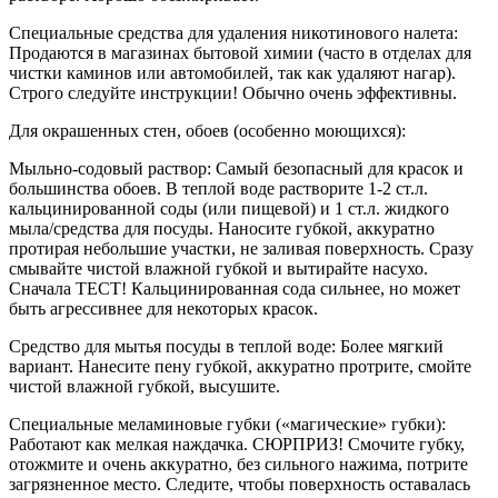
Специальные средства для удаления никотинового налета:
Продаются в магазинах бытовой химии (часто в отделах для
чистки каминов или автомобилей, так как удаляют нагар).
Строго следуйте инструкции! Обычно очень эффективны.
Для окрашенных стен, обоев (особенно моющихся):
Мыльно-содовый раствор: Самый безопасный для красок и
большинства обоев. В теплой воде растворите 1-2 ст.л.
кальцинированной соды (или пищевой) и 1 ст.л. жидкого
мыла/средства для посуды. Наносите губкой, аккуратно
протирая небольшие участки, не заливая поверхность. Сразу
смывайте чистой влажной губкой и вытирайте насухо.
Сначала ТЕСТ! Кальцинированная сода сильнее, но может
быть агрессивнее для некоторых красок.
Средство для мытья посуды в теплой воде: Более мягкий
вариант. Нанесите пену губкой, аккуратно протрите, смойте
чистой влажной губкой, высушите.
Специальные меламиновые губки («магические» губки):
Работают как мелкая наждачка. СЮРПРИЗ! Смочите губку,
отожмите и очень аккуратно, без сильного нажима, потрите
загрязненное место. Следите, чтобы поверхность оставалась