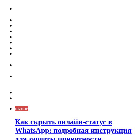
Как скрыть онлайн-статус в WhatsApp: подробная
инструкция для защиты приватности
Кассовая дисциплина: что это и зачем нужна
Кассовая книга: что это и зачем она нужна
Как удалить никотиновый налет с поверхностей
Расшифровка ВУС — военно-учетная специальность
Значение берёзы в жизни человека
Бить баклуши
Эффективность местной анестезии во время
стоматологической операции.
Некожные симптомы хронической спонтанной
крапивницы
Применение капсульной эндоскопии в домашних
условиях для диагностики заболеваний ЖКТ.
Карта сайта
Контакты
raznoe
Как скрыть онлайн-статус в
WhatsApp: подробная инструкция
для защиты приватности