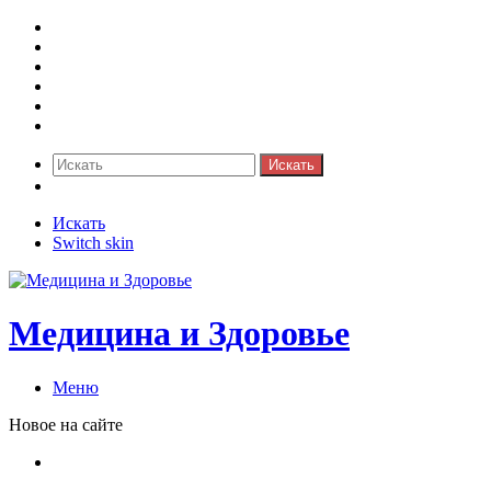
Медицина боли
Акушерство-гинекология
Аллергология
Гастроэнтерология
Педиатрия
Стоматология
Искать
Switch skin
Искать
Switch skin
Медицина и Здоровье
Меню
Новое на сайте
Как скрыть онлайн-статус в WhatsApp: подробная
инструкция для защиты приватности