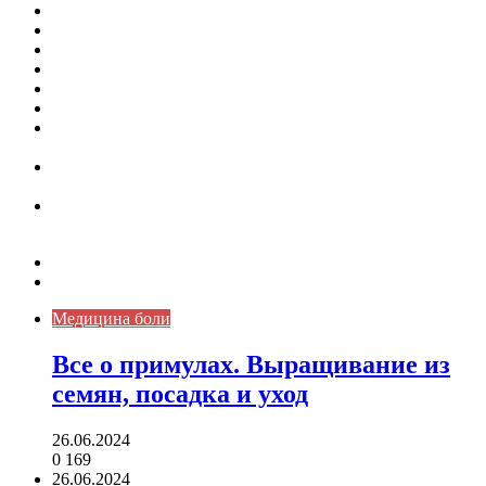
Кассовая дисциплина: что это и зачем нужна
Кассовая книга: что это и зачем она нужна
Как удалить никотиновый налет с поверхностей
Расшифровка ВУС — военно-учетная специальность
Значение берёзы в жизни человека
Бить баклуши
Эффективность местной анестезии во время
стоматологической операции.
Некожные симптомы хронической спонтанной
крапивницы
Применение капсульной эндоскопии в домашних
условиях для диагностики заболеваний ЖКТ.
Карта сайта
Контакты
Медицина боли
Все о примулах. Выращивание из
семян, посадка и уход
26.06.2024
0
169
26.06.2024