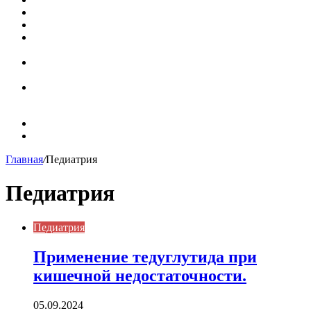
Значение берёзы в жизни человека
Бить баклуши
Эффективность местной анестезии во время
стоматологической операции.
Некожные симптомы хронической спонтанной
крапивницы
Применение капсульной эндоскопии в домашних
условиях для диагностики заболеваний ЖКТ.
Карта сайта
Контакты
Главная
/
Педиатрия
Педиатрия
Педиатрия
Применение тедуглутида при
кишечной недостаточности.
05.09.2024