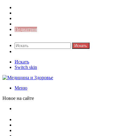
Медицина боли
Акушерство-гинекология
Аллергология
Гастроэнтерология
Педиатрия
Стоматология
Искать
Switch skin
Искать
Switch skin
Меню
Новое на сайте
Как скрыть онлайн-статус в WhatsApp: подробная
инструкция для защиты приватности
Кассовая дисциплина: что это и зачем нужна
Кассовая книга: что это и зачем она нужна
Как удалить никотиновый налет с поверхностей
Расшифровка ВУС — военно-учетная специальность