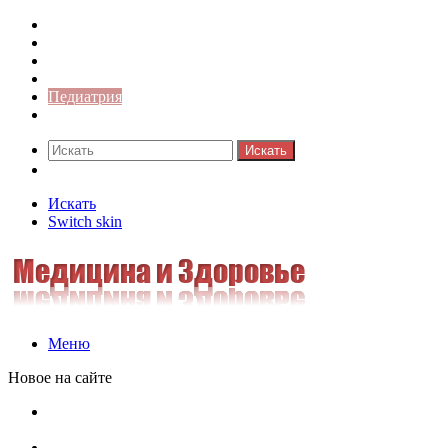
Медицина боли
Акушерство-гинекология
Аллергология
Гастроэнтерология
Педиатрия
Стоматология
Искать
Switch skin
Искать
Switch skin
Меню
Новое на сайте
Как скрыть онлайн-статус в WhatsApp: подробная
инструкция для защиты приватности
Кассовая дисциплина: что это и зачем нужна