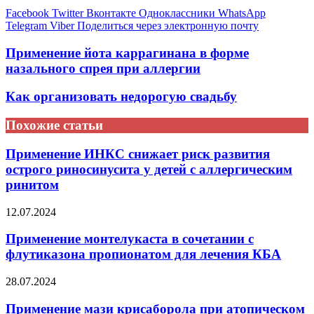
Facebook
Twitter
Вконтакте
Одноклассники
WhatsApp
Telegram
Viber
Поделиться через электронную почту
Применение йота каррагинана в форме
назального спрея при аллергии
Как организовать недорогую свадьбу
Похожие статьи
Применение ИНКС снижает риск развития
острого риносинусита у детей с аллергическим
ринитом
12.07.2024
Применение монтелукаста в сочетании с
флутиказона пропионатом для лечения КБА
28.07.2024
Применение мази крисаборола при атопическом