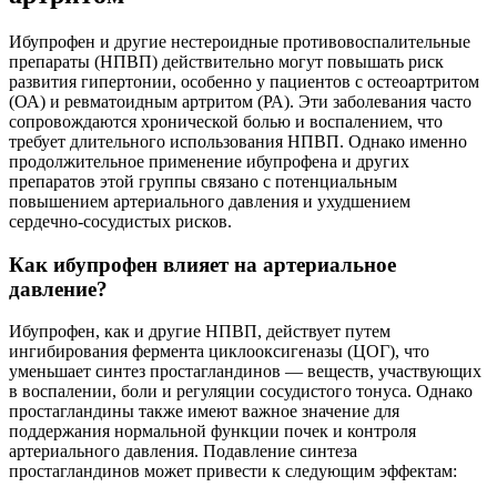
Ибупрофен и другие нестероидные противовоспалительные
препараты (НПВП) действительно могут повышать риск
развития гипертонии, особенно у пациентов с остеоартритом
(ОА) и ревматоидным артритом (РА). Эти заболевания часто
сопровождаются хронической болью и воспалением, что
требует длительного использования НПВП. Однако именно
продолжительное применение ибупрофена и других
препаратов этой группы связано с потенциальным
повышением артериального давления и ухудшением
сердечно-сосудистых рисков.
Как ибупрофен влияет на артериальное
давление?
Ибупрофен, как и другие НПВП, действует путем
ингибирования фермента циклооксигеназы (ЦОГ), что
уменьшает синтез простагландинов — веществ, участвующих
в воспалении, боли и регуляции сосудистого тонуса. Однако
простагландины также имеют важное значение для
поддержания нормальной функции почек и контроля
артериального давления. Подавление синтеза
простагландинов может привести к следующим эффектам: