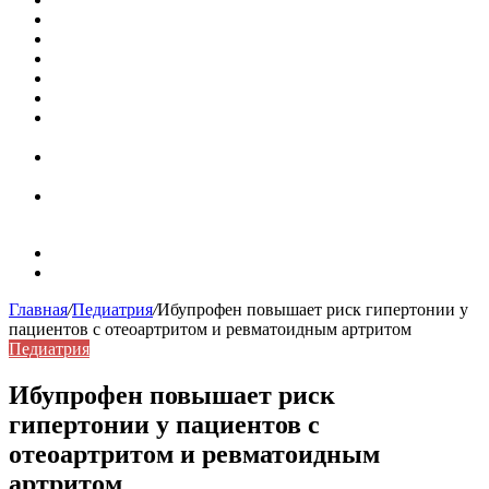
Кассовая книга: что это и зачем она нужна
Как удалить никотиновый налет с поверхностей
Расшифровка ВУС — военно-учетная специальность
Значение берёзы в жизни человека
Бить баклуши
Эффективность местной анестезии во время
стоматологической операции.
Некожные симптомы хронической спонтанной
крапивницы
Применение капсульной эндоскопии в домашних
условиях для диагностики заболеваний ЖКТ.
Карта сайта
Контакты
Главная
/
Педиатрия
/
Ибупрофен повышает риск гипертонии у
пациентов с отеоартритом и ревматоидным артритом
Педиатрия
Ибупрофен повышает риск
гипертонии у пациентов с
отеоартритом и ревматоидным
артритом