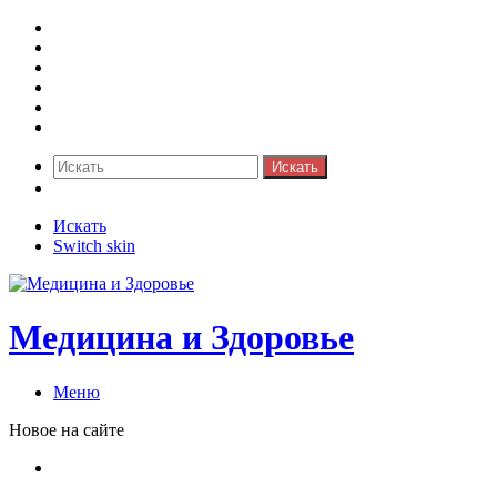
Медицина боли
Акушерство-гинекология
Аллергология
Гастроэнтерология
Педиатрия
Стоматология
Искать
Switch skin
Искать
Switch skin
Медицина и Здоровье
Меню
Новое на сайте
Как скрыть онлайн-статус в WhatsApp: подробная
инструкция для защиты приватности