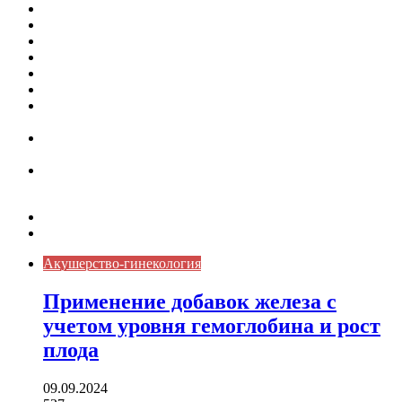
Кассовая дисциплина: что это и зачем нужна
Кассовая книга: что это и зачем она нужна
Как удалить никотиновый налет с поверхностей
Расшифровка ВУС — военно-учетная специальность
Значение берёзы в жизни человека
Бить баклуши
Эффективность местной анестезии во время
стоматологической операции.
Некожные симптомы хронической спонтанной
крапивницы
Применение капсульной эндоскопии в домашних
условиях для диагностики заболеваний ЖКТ.
Карта сайта
Контакты
Акушерство-гинекология
Применение добавок железа с
учетом уровня гемоглобина и рост
плода
09.09.2024