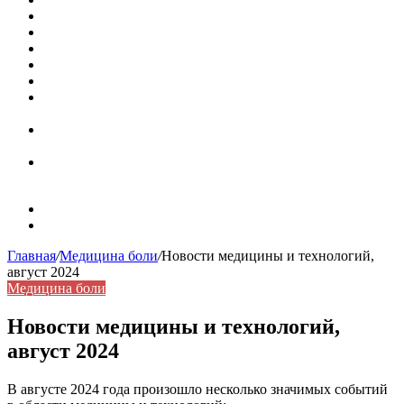
Кассовая книга: что это и зачем она нужна
Как удалить никотиновый налет с поверхностей
Расшифровка ВУС — военно-учетная специальность
Значение берёзы в жизни человека
Бить баклуши
Эффективность местной анестезии во время
стоматологической операции.
Некожные симптомы хронической спонтанной
крапивницы
Применение капсульной эндоскопии в домашних
условиях для диагностики заболеваний ЖКТ.
Карта сайта
Контакты
Главная
/
Медицина боли
/
Новости медицины и технологий,
август 2024
Медицина боли
Новости медицины и технологий,
август 2024
В августе 2024 года произошло несколько значимых событий