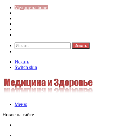
Медицина боли
Акушерство-гинекология
Аллергология
Гастроэнтерология
Педиатрия
Стоматология
Искать
Switch skin
Искать
Switch skin
Меню
Новое на сайте
Как скрыть онлайн-статус в WhatsApp: подробная
инструкция для защиты приватности
Кассовая дисциплина: что это и зачем нужна