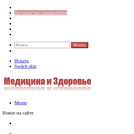
Медицина боли
Акушерство-гинекология
Аллергология
Гастроэнтерология
Педиатрия
Стоматология
Искать
Switch skin
Искать
Switch skin
Меню
Новое на сайте
Как скрыть онлайн-статус в WhatsApp: подробная
инструкция для защиты приватности
Кассовая дисциплина: что это и зачем нужна