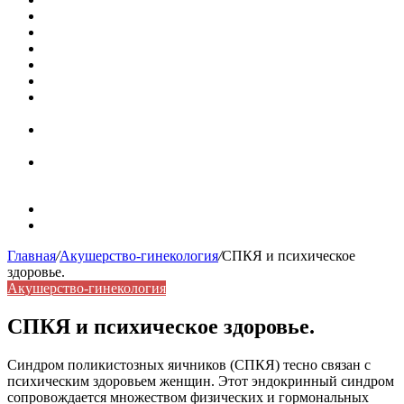
Кассовая книга: что это и зачем она нужна
Как удалить никотиновый налет с поверхностей
Расшифровка ВУС — военно-учетная специальность
Значение берёзы в жизни человека
Бить баклуши
Эффективность местной анестезии во время
стоматологической операции.
Некожные симптомы хронической спонтанной
крапивницы
Применение капсульной эндоскопии в домашних
условиях для диагностики заболеваний ЖКТ.
Карта сайта
Контакты
Главная
/
Акушерство-гинекология
/
СПКЯ и психическое
здоровье.
Акушерство-гинекология
СПКЯ и психическое здоровье.
Синдром поликистозных яичников (СПКЯ) тесно связан с
психическим здоровьем женщин. Этот эндокринный синдром
сопровождается множеством физических и гормональных