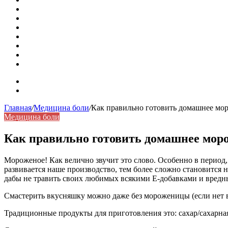
Как удалить никотиновый налет с поверхностей
Расшифровка ВУС — военно-учетная специальность
Значение берёзы в жизни человека
Бить баклуши
Эффективность местной анестезии во время стоматологи
Некожные симптомы хронической спонтанной крапивни
Применение капсульной эндоскопии в домашних условия
Карта сайта
Контакты
Главная
/
Медицина боли
/
Как правильно готовить домашнее мо
Медицина боли
Как правильно готовить домашнее мор
Мороженое! Как велично звучит это слово. Особенно в период,
развивается наше производство, тем более сложно становится 
дабы не травить своих любимых всякими Е-добавками и вредн
Смастерить вкусняшку можно даже без мороженицы (если нет 
Традиционные продукты для приготовления это: сахар/сахарная п