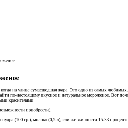
ческой операции.
цы
х для диагностики заболеваний ЖКТ.
роженое
оженое
 когда на улице сумасшедшая жара. Это одно из самых любимых,
найти по-настоящему вкусное и натуральное мороженое. Вот поч
ыми красителями.
возможности приобрести).
удра (100 гр.), молоко (0,5 л), сливки жирности 15-33 процентны