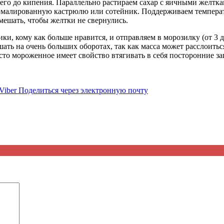
его до кипения. Параллельно растираем сахар с яичными желтка
эмалированную кастрюлю или сотейник. Поддерживаем температуру
мешать, чтобы желтки не свернулись.
ки, кому как больше нравится, и отправляем в морозилку (от 3 
шать на очень больших оборотах, так как масса может расслоит
то мороженное имеет свойство втягивать в себя посторонние за
Viber
Поделиться через электронную почту