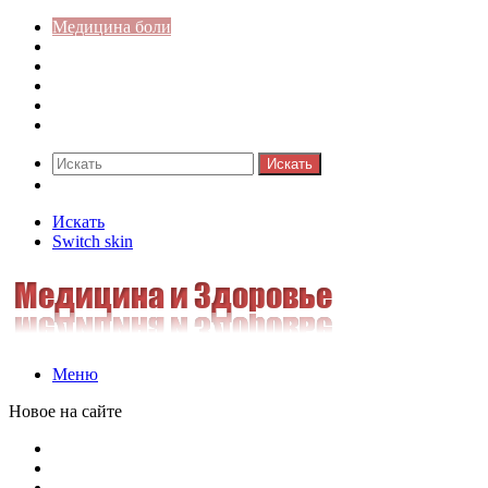
Медицина боли
Акушерство-гинекология
Аллергология
Гастроэнтерология
Педиатрия
Стоматология
Искать
Switch skin
Искать
Switch skin
Меню
Новое на сайте
Как скрыть онлайн-статус в WhatsApp: подробная инстр
Кассовая дисциплина: что это и зачем нужна
Кассовая книга: что это и зачем она нужна