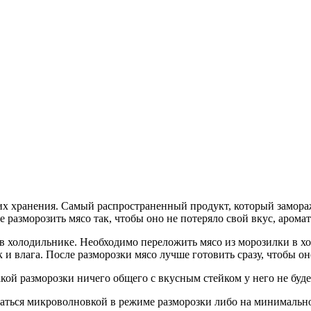
ческой операции.
цы
х для диагностики заболеваний ЖКТ.
их хранения. Самый распространенный продукт, который замораж
те разморозить мясо так, чтобы оно не потеряло свой вкус, аром
 холодильнике. Необходимо переложить мясо из морозилки в хол
к и влага. После разморозки мясо лучше готовить сразу, чтобы о
акой разморозки ничего общего с вкусным стейком у него не буде
оваться микроволновкой в режиме разморозки либо на минимальн