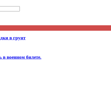
дки в грунт
 в военном билете.