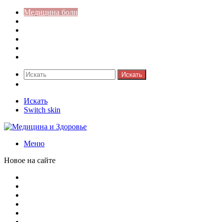
Медицина боли
Акушерство-гинекология
Аллергология
Гастроэнтерология
Педиатрия
Стоматология
Искать
Switch skin
Искать
Switch skin
Меню
Новое на сайте
Как скрыть онлайн-статус в WhatsApp: подробная инстр
Кассовая дисциплина: что это и зачем нужна
Кассовая книга: что это и зачем она нужна
Как удалить никотиновый налет с поверхностей
Расшифровка ВУС — военно-учетная специальность
Значение берёзы в жизни человека