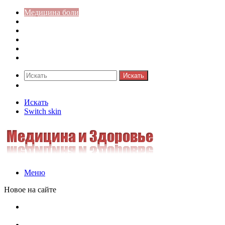
Медицина боли
Акушерство-гинекология
Аллергология
Гастроэнтерология
Педиатрия
Стоматология
Искать
Switch skin
Искать
Switch skin
Меню
Новое на сайте
Как скрыть онлайн-статус в WhatsApp: подробная
инструкция для защиты приватности
Кассовая дисциплина: что это и зачем нужна