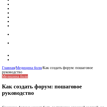
Кассовая книга: что это и зачем она нужна
Как удалить никотиновый налет с поверхностей
Расшифровка ВУС — военно-учетная специальность
Значение берёзы в жизни человека
Бить баклуши
Эффективность местной анестезии во время
стоматологической операции.
Некожные симптомы хронической спонтанной
крапивницы
Применение капсульной эндоскопии в домашних
условиях для диагностики заболеваний ЖКТ.
Карта сайта
Контакты
Главная
/
Медицина боли
/
Как создать форум: пошаговое
руководство
Медицина боли
Как создать форум: пошаговое
руководство