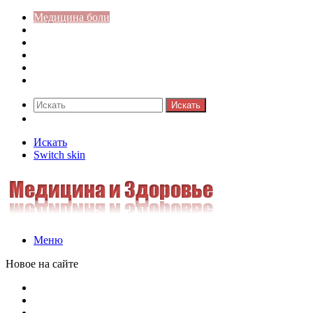
Медицина боли
Акушерство-гинекология
Аллергология
Гастроэнтерология
Педиатрия
Стоматология
Искать
Switch skin
Искать
Switch skin
Меню
Новое на сайте
Как скрыть онлайн-статус в WhatsApp: подробная инстр
Кассовая дисциплина: что это и зачем нужна
Кассовая книга: что это и зачем она нужна