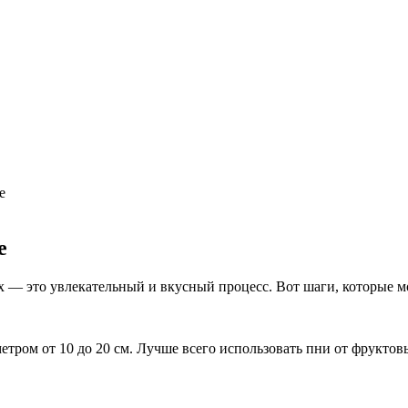
ческой операции.
цы
х для диагностики заболеваний ЖКТ.
е
е
х — это увлекательный и вкусный процесс. Вот шаги, которые 
ром от 10 до 20 см. Лучше всего использовать пни от фруктовы