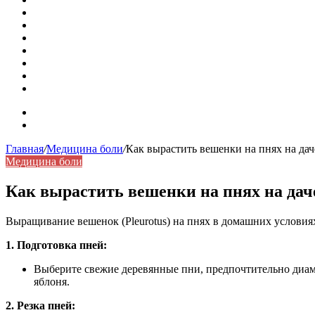
Как удалить никотиновый налет с поверхностей
Расшифровка ВУС — военно-учетная специальность
Значение берёзы в жизни человека
Бить баклуши
Эффективность местной анестезии во время стоматологи
Некожные симптомы хронической спонтанной крапивни
Применение капсульной эндоскопии в домашних условия
Карта сайта
Контакты
Главная
/
Медицина боли
/
Как вырастить вешенки на пнях на дач
Медицина боли
Как вырастить вешенки на пнях на дач
Выращивание вешенок (Pleurotus) на пнях в домашних условия
1. Подготовка пней:
Выберите свежие деревянные пни, предпочтительно диамет
яблоня.
2. Резка пней: