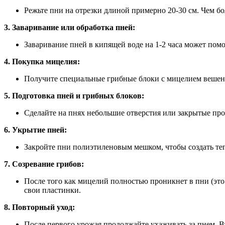
Режьте пни на отрезки длиной примерно 20-30 см. Чем бо
3. Заваривание или обработка пней:
Заваривание пней в кипящей воде на 1-2 часа может пом
4. Покупка мицелия:
Получите специальные грибные блоки с мицелием вешен
5. Подготовка пней и грибных блоков:
Сделайте на пнях небольшие отверстия или закрытые про
6. Укрытие пней:
Закройте пни полиэтиленовым мешком, чтобы создать теп
7. Созревание грибов:
После того как мицелий полностью проникнет в пни (это 
свои пластинки.
8. Повторный уход:
После первого урожая продолжайте ухаживать за пнем. В