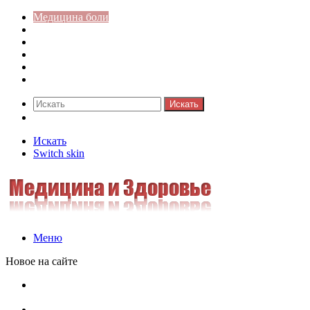
Медицина боли
Акушерство-гинекология
Аллергология
Гастроэнтерология
Педиатрия
Стоматология
Искать
Switch skin
Искать
Switch skin
Меню
Новое на сайте
Как скрыть онлайн-статус в WhatsApp: подробная
инструкция для защиты приватности
Кассовая дисциплина: что это и зачем нужна