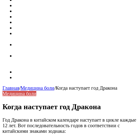
Кассовая книга: что это и зачем она нужна
Как удалить никотиновый налет с поверхностей
Расшифровка ВУС — военно-учетная специальность
Значение берёзы в жизни человека
Бить баклуши
Эффективность местной анестезии во время
стоматологической операции.
Некожные симптомы хронической спонтанной
крапивницы
Применение капсульной эндоскопии в домашних
условиях для диагностики заболеваний ЖКТ.
Карта сайта
Контакты
Главная
/
Медицина боли
/
Когда наступает год Дракона
Медицина боли
Когда наступает год Дракона
Год Дракона в китайском календаре наступает в цикле каждые
12 лет. Вот последовательность годов в соответствии с
китайскими знаками зодиака: