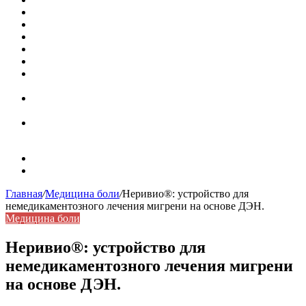
Кассовая книга: что это и зачем она нужна
Как удалить никотиновый налет с поверхностей
Расшифровка ВУС — военно-учетная специальность
Значение берёзы в жизни человека
Бить баклуши
Эффективность местной анестезии во время
стоматологической операции.
Некожные симптомы хронической спонтанной
крапивницы
Применение капсульной эндоскопии в домашних
условиях для диагностики заболеваний ЖКТ.
Карта сайта
Контакты
Главная
/
Медицина боли
/
Неривио®: устройство для
немедикаментозного лечения мигрени на основе ДЭН.
Медицина боли
Неривио®: устройство для
немедикаментозного лечения мигрени
на основе ДЭН.