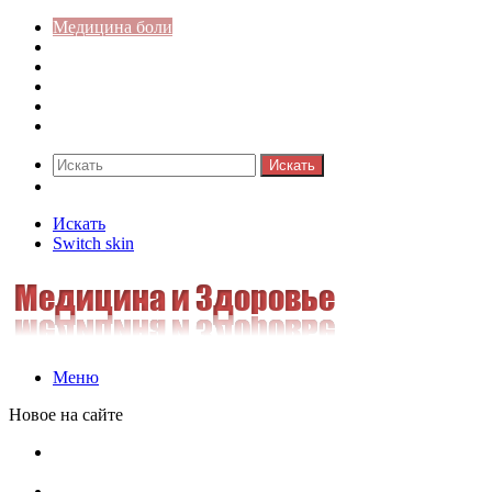
Медицина боли
Акушерство-гинекология
Аллергология
Гастроэнтерология
Педиатрия
Стоматология
Искать
Switch skin
Искать
Switch skin
Меню
Новое на сайте
Как скрыть онлайн-статус в WhatsApp: подробная
инструкция для защиты приватности
Кассовая дисциплина: что это и зачем нужна