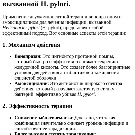
вызванной H. pylori.
Применение двухкомпонентной терапии вонопразаном и
амоксициллином для лечения инфекции, вызванной
Helicobacter pylori
(H. pylori), представляет собой
эффективный подход. Вот основные аспекты этой терапии:
1.
Механизм действия
Вонопразан
: Это ингибитор протонной помпы,
который быстро и эффективно снижает секрецию
желудочной кислоты. Это создает более благоприятные
условия для действия антибиотиков и заживления
слизистой оболочки.
Амоксициллин
: Это антибиотик широкого спектра
действия, который разрушает клеточную стенку
бактерий, эффективно убивая
H. pylori
.
2.
Эффективность терапии
Снижение заболеваемости
: Доказано, что такая
комбинация значительно снижает уровень инфекции и
способствует ее эррадикации.
Более высокая степень эррадикации
: