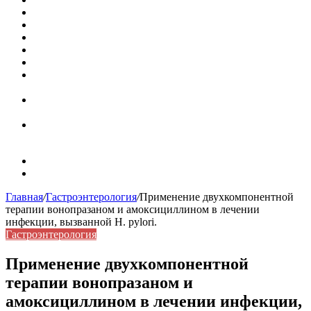
Кассовая книга: что это и зачем она нужна
Как удалить никотиновый налет с поверхностей
Расшифровка ВУС — военно-учетная специальность
Значение берёзы в жизни человека
Бить баклуши
Эффективность местной анестезии во время
стоматологической операции.
Некожные симптомы хронической спонтанной
крапивницы
Применение капсульной эндоскопии в домашних
условиях для диагностики заболеваний ЖКТ.
Карта сайта
Контакты
Главная
/
Гастроэнтерология
/
Применение двухкомпонентной
терапии вонопразаном и амоксициллином в лечении
инфекции, вызванной H. pylori.
Гастроэнтерология
Применение двухкомпонентной
терапии вонопразаном и
амоксициллином в лечении инфекции,