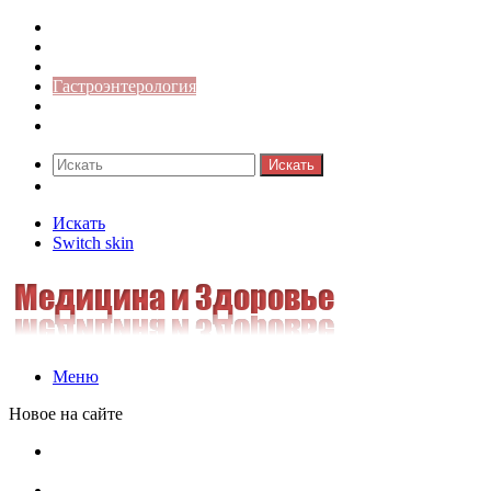
Медицина боли
Акушерство-гинекология
Аллергология
Гастроэнтерология
Педиатрия
Стоматология
Искать
Switch skin
Искать
Switch skin
Меню
Новое на сайте
Как скрыть онлайн-статус в WhatsApp: подробная
инструкция для защиты приватности
Кассовая дисциплина: что это и зачем нужна