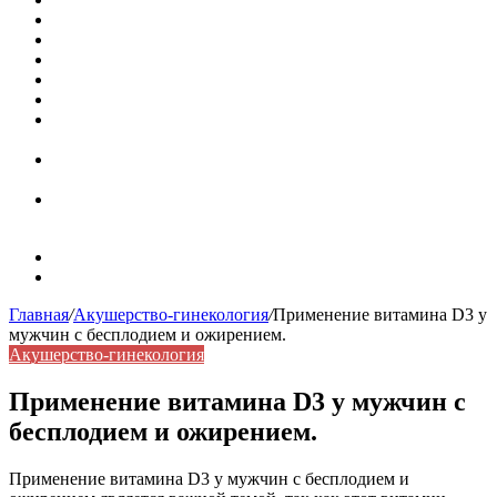
Кассовая книга: что это и зачем она нужна
Как удалить никотиновый налет с поверхностей
Расшифровка ВУС — военно-учетная специальность
Значение берёзы в жизни человека
Бить баклуши
Эффективность местной анестезии во время
стоматологической операции.
Некожные симптомы хронической спонтанной
крапивницы
Применение капсульной эндоскопии в домашних
условиях для диагностики заболеваний ЖКТ.
Карта сайта
Контакты
Главная
/
Акушерство-гинекология
/
Применение витамина D3 у
мужчин с бесплодием и ожирением.
Акушерство-гинекология
Применение витамина D3 у мужчин с
бесплодием и ожирением.
Применение витамина D3 у мужчин с бесплодием и