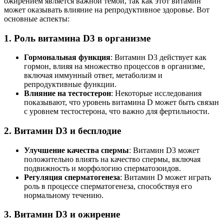
ожирением является важной темой, так как этот витамин
может оказывать влияние на репродуктивное здоровье. Вот
основные аспекты:
1.
Роль витамина D3 в организме
Гормональная функция
: Витамин D3 действует как
гормон, влияя на множество процессов в организме,
включая иммунный ответ, метаболизм и
репродуктивные функции.
Влияние на тестостерон
: Некоторые исследования
показывают, что уровень витамина D может быть связан
с уровнем тестостерона, что важно для фертильности.
2.
Витамин D3 и бесплодие
Улучшение качества спермы
: Витамин D3 может
положительно влиять на качество спермы, включая
подвижность и морфологию сперматозоидов.
Регуляция сперматогенеза
: Витамин D может играть
роль в процессе сперматогенеза, способствуя его
нормальному течению.
3.
Витамин D3 и ожирение