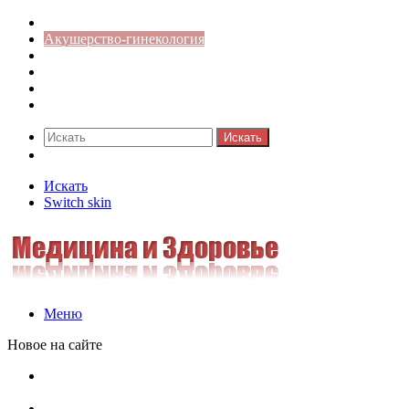
Медицина боли
Акушерство-гинекология
Аллергология
Гастроэнтерология
Педиатрия
Стоматология
Искать
Switch skin
Искать
Switch skin
Меню
Новое на сайте
Как скрыть онлайн-статус в WhatsApp: подробная
инструкция для защиты приватности
Кассовая дисциплина: что это и зачем нужна