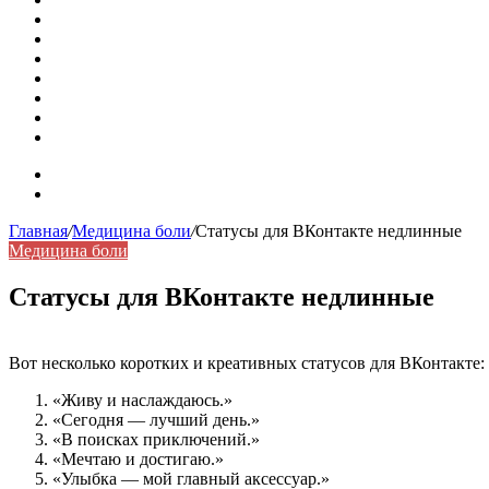
Как удалить никотиновый налет с поверхностей
Расшифровка ВУС — военно-учетная специальность
Значение берёзы в жизни человека
Бить баклуши
Эффективность местной анестезии во время стоматологи
Некожные симптомы хронической спонтанной крапивни
Применение капсульной эндоскопии в домашних условия
Карта сайта
Контакты
Главная
/
Медицина боли
/
Статусы для ВКонтакте недлинные
Медицина боли
Статусы для ВКонтакте недлинные
Вот несколько коротких и креативных статусов для ВКонтакте:
«Живу и наслаждаюсь.»
«Сегодня — лучший день.»
«В поисках приключений.»
«Мечтаю и достигаю.»
«Улыбка — мой главный аксессуар.»