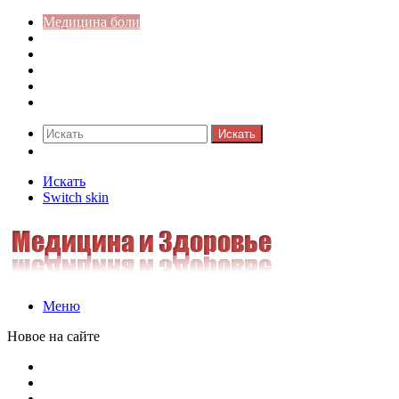
Медицина боли
Акушерство-гинекология
Аллергология
Гастроэнтерология
Педиатрия
Стоматология
Искать
Switch skin
Искать
Switch skin
Меню
Новое на сайте
Как скрыть онлайн-статус в WhatsApp: подробная инстр
Кассовая дисциплина: что это и зачем нужна
Кассовая книга: что это и зачем она нужна