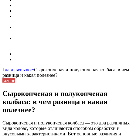
Значение берёзы в жизни человека
Бить баклуши
Эффективность местной анестезии во время
стоматологической операции.
Некожные симптомы хронической спонтанной
крапивницы
Применение капсульной эндоскопии в домашних
условиях для диагностики заболеваний ЖКТ.
Карта сайта
Контакты
Главная
/
raznoe
/
Сырокопченая и полукопченая колбаса: в чем
разница и какая полезнее?
raznoe
Сырокопченая и полукопченая
колбаса: в чем разница и какая
полезнее?
Сырокопченая и полукопченая колбаса — это два различных
вида колбас, которые отличаются способом обработки и
вкусовыми характеристиками. Вот основные различия и