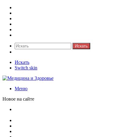
Медицина боли
Акушерство-гинекология
Аллергология
Гастроэнтерология
Педиатрия
Стоматология
Искать
Switch skin
Искать
Switch skin
Меню
Новое на сайте
Как скрыть онлайн-статус в WhatsApp: подробная
инструкция для защиты приватности
Кассовая дисциплина: что это и зачем нужна
Кассовая книга: что это и зачем она нужна
Как удалить никотиновый налет с поверхностей
Расшифровка ВУС — военно-учетная специальность