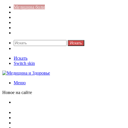
Медицина боли
Акушерство-гинекология
Аллергология
Гастроэнтерология
Педиатрия
Стоматология
Искать
Switch skin
Искать
Switch skin
Меню
Новое на сайте
Как скрыть онлайн-статус в WhatsApp: подробная
инструкция для защиты приватности
Кассовая дисциплина: что это и зачем нужна
Кассовая книга: что это и зачем она нужна
Как удалить никотиновый налет с поверхностей
Расшифровка ВУС — военно-учетная специальность