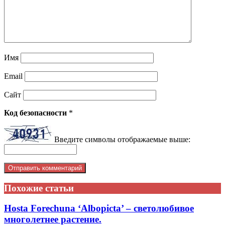
Имя
Email
Сайт
Код безопасности
*
Введите символы отображаемые выше:
Похожие статьи
Hosta Forechuna ‘Albopicta’ – светолюбивое
многолетнее растение.