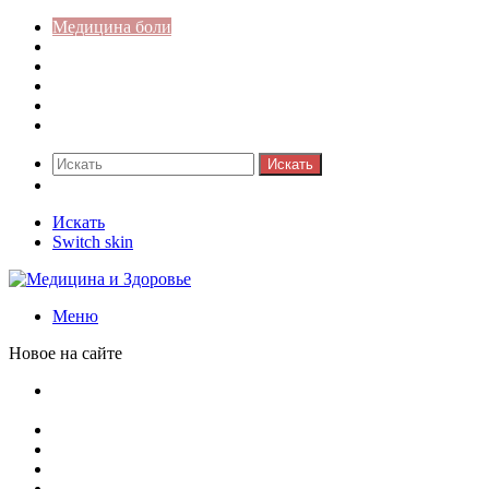
Медицина боли
Акушерство-гинекология
Аллергология
Гастроэнтерология
Педиатрия
Стоматология
Искать
Switch skin
Искать
Switch skin
Меню
Новое на сайте
Как скрыть онлайн-статус в WhatsApp: подробная
инструкция для защиты приватности
Кассовая дисциплина: что это и зачем нужна
Кассовая книга: что это и зачем она нужна
Как удалить никотиновый налет с поверхностей
Расшифровка ВУС — военно-учетная специальность