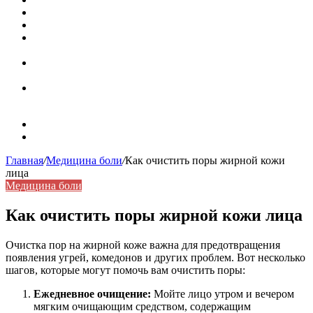
Значение берёзы в жизни человека
Бить баклуши
Эффективность местной анестезии во время
стоматологической операции.
Некожные симптомы хронической спонтанной
крапивницы
Применение капсульной эндоскопии в домашних
условиях для диагностики заболеваний ЖКТ.
Карта сайта
Контакты
Главная
/
Медицина боли
/
Как очистить поры жирной кожи
лица
Медицина боли
Как очистить поры жирной кожи лица
Очистка пор на жирной коже важна для предотвращения
появления угрей, комедонов и других проблем. Вот несколько
шагов, которые могут помочь вам очистить поры:
Ежедневное очищение:
Мойте лицо утром и вечером
мягким очищающим средством, содержащим