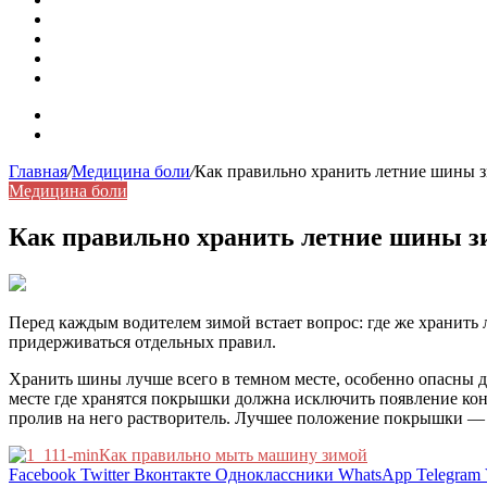
Бить баклуши
Эффективность местной анестезии во время стоматологи
Некожные симптомы хронической спонтанной крапивни
Применение капсульной эндоскопии в домашних условия
Карта сайта
Контакты
Главная
/
Медицина боли
/
Как правильно хранить летние шины 
Медицина боли
Как правильно хранить летние шины з
Перед каждым водителем зимой встает вопрос: где же хранить 
придерживаться отдельных правил.
Хранить шины лучше всего в темном месте, особенно опасны д
месте где хранятся покрышки должна исключить появление кон
пролив на него растворитель. Лучшее положение покрышки — р
Как правильно мыть машину зимой
Facebook
Twitter
Вконтакте
Одноклассники
WhatsApp
Telegram