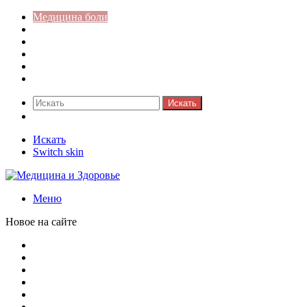
Медицина боли
Акушерство-гинекология
Аллергология
Гастроэнтерология
Педиатрия
Стоматология
Искать
Switch skin
Искать
Switch skin
Меню
Новое на сайте
Как скрыть онлайн-статус в WhatsApp: подробная инстр
Кассовая дисциплина: что это и зачем нужна
Кассовая книга: что это и зачем она нужна
Как удалить никотиновый налет с поверхностей
Расшифровка ВУС — военно-учетная специальность
Значение берёзы в жизни человека