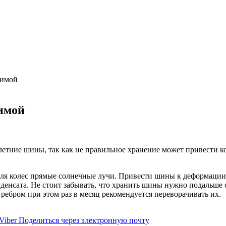
ческой операции.
цы
х для диагностики заболеваний ЖКТ.
зимой
имой
летние шины, так как не правильное хранение может привести к
ля колес прямые солнечные лучи. Привести шины к деформации 
денсата. Не стоит забывать, что хранить шины нужно подальше 
ебром при этом раз в месяц рекомендуется переворачивать их.
Viber
Поделиться через электронную почту