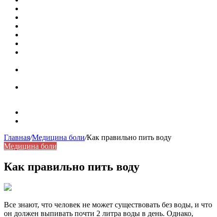
Кассовая книга: что это и зачем она нужна
Как удалить никотиновый налет с поверхностей
Расшифровка ВУС — военно-учетная специальность
Значение берёзы в жизни человека
Бить баклуши
Эффективность местной анестезии во время
стоматологической операции.
Некожные симптомы хронической спонтанной
крапивницы
Применение капсульной эндоскопии в домашних
условиях для диагностики заболеваний ЖКТ.
Карта сайта
Контакты
Главная
/
Медицина боли
/
Как правильно пить воду
Медицина боли
Как правильно пить воду
Все знают, что человек не может существовать без воды, и что
он должен выпивать почти 2 литра воды в день. Однако,