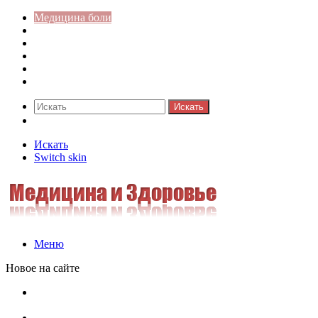
Медицина боли
Акушерство-гинекология
Аллергология
Гастроэнтерология
Педиатрия
Стоматология
Искать
Switch skin
Искать
Switch skin
Меню
Новое на сайте
Как скрыть онлайн-статус в WhatsApp: подробная
инструкция для защиты приватности
Кассовая дисциплина: что это и зачем нужна