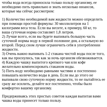
чтобы вода всегда приносила только пользу организму, ее
необходимо пить правильно и знать несколько нюансов,
которые мы сейчас рассмотрим:
1) Количество необходимой вам жидкости можно определить
при помощи простой формулы:
30 миллилитров на 1
килограмм веса тела. Если вы весите, к примеру, 60 кг, то
ваша суточная норма составляет 1,8 литров.
2) Лучше всего, если вы будете выпивать большую часть
суточной нормы воду в первой половине дня, а остальную во
второй. Перед сном лучше ограничить себя в употреблении
жидкости.
3) Очень важно выпивать 1-2 стакана чистой воды после того,
как вы проснулись, так как за ночь организм обезвоживается.
4) Каждую чашку выпитого крепкого чая или кофе
желательно компенсировать стаканом воды.
5) Пить воду необходимо равными частями и постепенно
повышать количество воды в день. Если вы до этого не
выпивали свою суточную норму жидкости, то не пытайтесь ее
сразу же осилить, делайте все постепенно, чтобы было
комфортно вашему организму.
Придерживаясь этих простых советов каждая выпитая вами
чашка воды принесет только пользу.