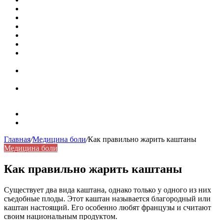
Кассовая книга: что это и зачем она нужна
Как удалить никотиновый налет с поверхностей
Расшифровка ВУС — военно-учетная специальность
Значение берёзы в жизни человека
Бить баклуши
Эффективность местной анестезии во время
стоматологической операции.
Некожные симптомы хронической спонтанной
крапивницы
Применение капсульной эндоскопии в домашних
условиях для диагностики заболеваний ЖКТ.
Карта сайта
Контакты
Главная
/
Медицина боли
/
Как правильно жарить каштаны
Медицина боли
Как правильно жарить каштаны
Существует два вида каштана, однако только у одного из них
съедобные плоды. Этот каштан называется благородный или
каштан настоящий. Его особенно любят французы и считают
своим национальным продуктом.