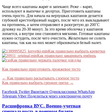
Чаще всего каштаны жарят и запекают. Реже – варят,
используют в выпечке и десертах. Приготовить каштаны
очень просто. Для начала на верхушках каштанов делается
глубокий крестообразный надрез, после чего их выкладывают
на противень, а затем отправляют в разогретую до 200˚С
духовку на 20-30 минут. За это время оболочка у каштанов
лопается, а внутри они становятся мягкими. Готовые каштаны
нужно остудить, после чего очистить. Желательно не солить
каштаны, так как на них может образоваться белый налет.
Как правильно выбрать креветки
Как правильно заваривать имбирь
Как правильно держать палочки для еды
Как правильно приготовить дрожжевое тесто
←
Как правильно раскатывать слоеное тесто
Как правильно выбрать грецкие орехи
→
Facebook
Twitter
Вконтакте
Одноклассники
WhatsApp
Telegram
Viber
Поделиться через электронную почту
Расшифровка ВУС. Военно-учетная
специальность в военном билете.