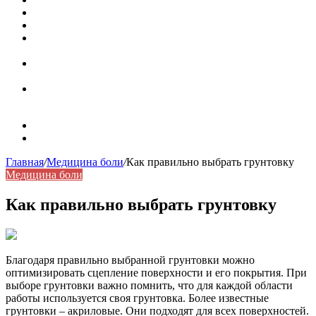
Значение берёзы в жизни человека
Бить баклуши
Эффективность местной анестезии во время
стоматологической операции.
Некожные симптомы хронической спонтанной
крапивницы
Применение капсульной эндоскопии в домашних
условиях для диагностики заболеваний ЖКТ.
Карта сайта
Контакты
Главная
/
Медицина боли
/
Как правильно выбрать грунтовку
Медицина боли
Как правильно выбрать грунтовку
Благодаря правильно выбранной грунтовки можно
оптимизировать сцепление поверхности и его покрытия. При
выборе грунтовки важно помнить, что для каждой области
работы используется своя грунтовка. Более известные
грунтовки – акриловые. Они подходят для всех поверхностей.