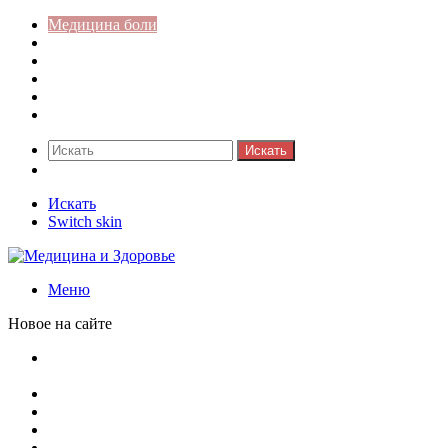
Медицина боли
Акушерство-гинекология
Аллергология
Гастроэнтерология
Педиатрия
Стоматология
Искать
Switch skin
Искать
Switch skin
Меню
Новое на сайте
Как скрыть онлайн-статус в WhatsApp: подробная
инструкция для защиты приватности
Кассовая дисциплина: что это и зачем нужна
Кассовая книга: что это и зачем она нужна
Как удалить никотиновый налет с поверхностей
Расшифровка ВУС — военно-учетная специальность