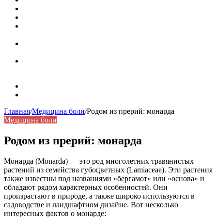
Значение берёзы в жизни человека
Бить баклуши
Эффективность местной анестезии во время
стоматологической операции.
Некожные симптомы хронической спонтанной
крапивницы
Применение капсульной эндоскопии в домашних
условиях для диагностики заболеваний ЖКТ.
Карта сайта
Контакты
Главная
/
Медицина боли
/
Родом из прерий: монарда
Медицина боли
Родом из прерий: монарда
Монарда (Monarda) — это род многолетних травянистых
растений из семейства губоцветных (Lamiaceae). Эти растения
также известны под названиями «бергамот» или «основа» и
обладают рядом характерных особенностей. Они
произрастают в природе, а также широко используются в
садоводстве и ландшафтном дизайне. Вот несколько
интересных фактов о монарде: