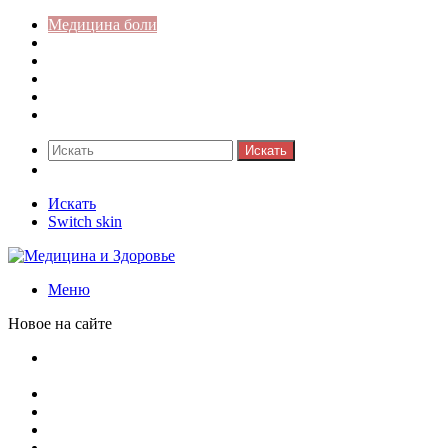
Медицина боли
Акушерство-гинекология
Аллергология
Гастроэнтерология
Педиатрия
Стоматология
Искать
Switch skin
Искать
Switch skin
Меню
Новое на сайте
Как скрыть онлайн-статус в WhatsApp: подробная
инструкция для защиты приватности
Кассовая дисциплина: что это и зачем нужна
Кассовая книга: что это и зачем она нужна
Как удалить никотиновый налет с поверхностей
Расшифровка ВУС — военно-учетная специальность