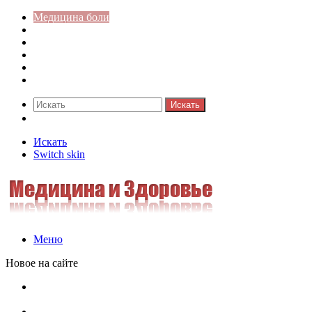
Медицина боли
Акушерство-гинекология
Аллергология
Гастроэнтерология
Педиатрия
Стоматология
Искать
Switch skin
Искать
Switch skin
Меню
Новое на сайте
Как скрыть онлайн-статус в WhatsApp: подробная
инструкция для защиты приватности
Кассовая дисциплина: что это и зачем нужна