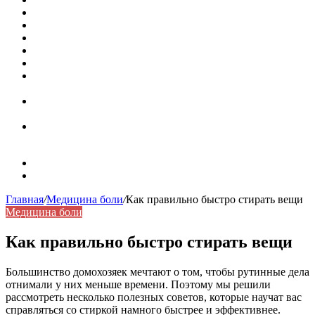
Кассовая книга: что это и зачем она нужна
Как удалить никотиновый налет с поверхностей
Расшифровка ВУС — военно-учетная специальность
Значение берёзы в жизни человека
Бить баклуши
Эффективность местной анестезии во время
стоматологической операции.
Некожные симптомы хронической спонтанной
крапивницы
Применение капсульной эндоскопии в домашних
условиях для диагностики заболеваний ЖКТ.
Карта сайта
Контакты
Главная
/
Медицина боли
/
Как правильно быстро стирать вещи
Медицина боли
Как правильно быстро стирать вещи
Большинство домохозяек мечтают о том, чтобы рутинные дела
отнимали у них меньше времени. Поэтому мы решили
рассмотреть несколько полезных советов, которые научат вас
справляться со стиркой намного быстрее и эффективнее.