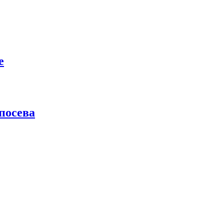
е
посева