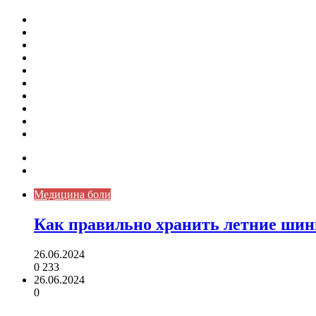
Как скрыть онлайн-статус в WhatsApp: подробная инстр
Кассовая дисциплина: что это и зачем нужна
Кассовая книга: что это и зачем она нужна
Как удалить никотиновый налет с поверхностей
Расшифровка ВУС — военно-учетная специальность
Значение берёзы в жизни человека
Бить баклуши
Эффективность местной анестезии во время стоматологи
Некожные симптомы хронической спонтанной крапивни
Применение капсульной эндоскопии в домашних условия
Карта сайта
Контакты
Медицина боли
Как правильно хранить летние ши
26.06.2024
0
233
26.06.2024
0