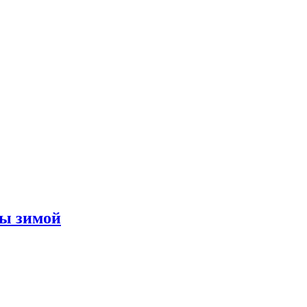
укция для защиты приватности
ческой операции.
цы
х для диагностики заболеваний ЖКТ.
ны зимой